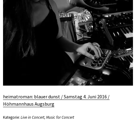
heimatroman: blauer dunst / Samstag 4. Juni 2016 /
Höhmannhaus Augsburg
Kategorie:
Live in Concert
,
Music for Concert